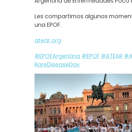
Argentina de Enfermedades Poco 
Les compartimos algunos momentos
una EPOF.
atear.org
#EPOFArgentina
#EPOF
#ATEAR
#A
RareDiseaseDay