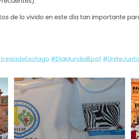
Frecuentes).
 de lo vivido en este día tan importante par
tresiadeEsofago
#DiaMundialEpof
#UniteJun