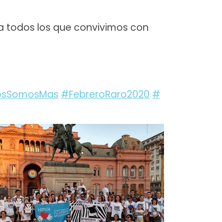
a todos los que convivimos con
tosSomosMas
#FebreroRaro2020
#