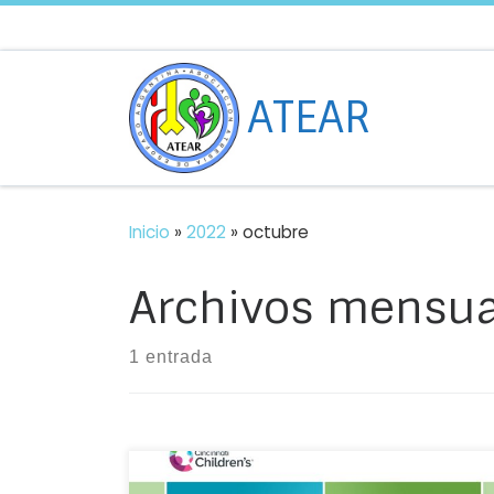
Saltar al contenido
ATEAR
Inicio
»
2022
»
octubre
Archivos mensua
1 entrada
Quad Conference 2022, se está